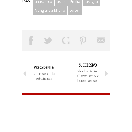
TAGS
antispreco
asian
Emilia
lasagna
Mangiare a Milano
tortelli
SUCCESSIVO
PRECEDENTE
Alcol e Vino,
La frase della
allarmismo e
settimana
buon senso