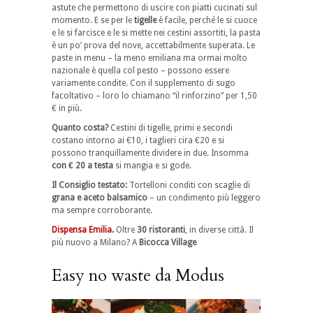
astute che permettono di uscire con piatti cucinati sul
momento. E se per le
tigelle
è facile, perché le si cuoce
e le si farcisce e le si mette nei cestini assortiti, la pasta
è un po’ prova del nove, accettabilmente superata. Le
paste in menu – la meno emiliana ma ormai molto
nazionale è quella col pesto – possono essere
variamente condite. Con il supplemento di sugo
facoltativo – loro lo chiamano “il rinforzino” per 1,50
€ in più.
Quanto costa?
Cestini di tigelle, primi e secondi
costano intorno ai €10, i taglieri cira €20 e si
possono tranquillamente dividere in due. Insomma
con € 20 a testa
si mangia e si gode.
Il Consiglio testato:
Tortelloni conditi con scaglie di
grana e aceto balsamico
– un condimento più leggero
ma sempre corroborante.
Dispensa Emilia.
Oltre
30 ristoranti
, in diverse città. Il
più nuovo a Milano? A
Bicocca Village
Easy no waste da Modus