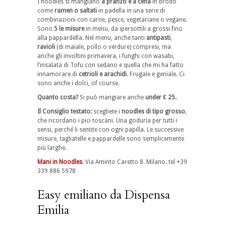
I noodles si mangiano
a pranzo e a cena
in brodo
come
ramen o saltati
in padella in una serie di
combinazioni con carne, pesce, vegetariane o vegane.
Sono
5 le misure
in menu, da ipersottili a grossi fino
alla pappardella. Nel menu, anche tanti
antipasti
,
ravioli
(di maiale, pollo o verdure) compresi, ma
anche gli involtini primavera, i funghi con wasabi,
l’insalata di Tofu con sedano e quella che mi ha fatto
innamorare di
cetrioli e arachidi
. Frugale e geniale. Ci
sono anche i dolci, of course.
Quanto costa?
Si può mangiare anche
under € 25.
Il Consiglio testato:
scegliete i
noodles di tipo grosso
,
che ricordano i pici toscani. Una goduria per tutti i
sensi, perché li sentite con ogni papilla. Le successive
misure, tagliatelle e pappardelle sono semplicemente
più larghe.
Mani in Noodles
. Via Aminto Caretto 8. Milano. tel +39
339 886 5978
Easy emiliano da Dispensa
Emilia