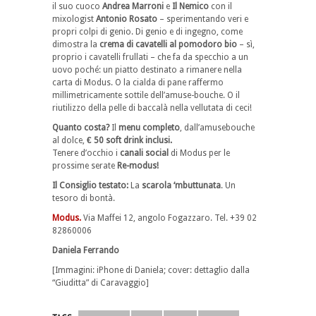
il suo cuoco
Andrea Marroni
e
Il Nemico
con il
mixologist
Antonio Rosato
– sperimentando veri e
propri colpi di genio. Di genio e di ingegno, come
dimostra la
crema di cavatelli al pomodoro bio
– sì,
proprio i cavatelli frullati – che fa da specchio a un
uovo poché: un piatto destinato a rimanere nella
carta di Modus. O la cialda di pane raffermo
millimetricamente sottile dell’amuse-bouche. O il
riutilizzo della pelle di baccalà nella vellutata di ceci!
Quanto costa?
Il
menu completo
, dall’amusebouche
al dolce,
€ 50 soft drink inclusi.
Tenere d’occhio i
canali social
di Modus per le
prossime serate
Re-modus!
Il Consiglio testato:
La
scarola ‘mbuttunata
. Un
tesoro di bontà.
Modus.
Via Maffei 12, angolo Fogazzaro. Tel. +39
02
82860006
Daniela Ferrando
[Immagini: iPhone di Daniela; cover: dettaglio dalla
“Giuditta” di Caravaggio]