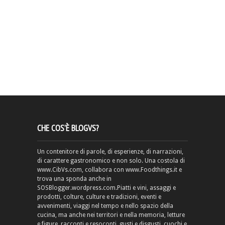
CHE COS’È BLOGVS?
Un contenitore di parole, di esperienze, di narrazioni,
di carattere gastronomico e non solo. Una costola di
www.CibVs.com, collabora con www.Foodthings.it e
trova una sponda anche in
SOSBlogger.wordpress.com.Piatti e vini, assaggi e
prodotti, colture, culture e tradizioni, eventi e
avvenimenti, viaggi nel tempo e nello spazio della
cucina, ma anche nei territori e nella memoria, letture
e figure, racconti e resoconti, gusti e disgusti, cuochi e