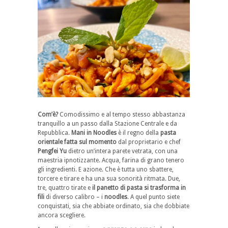
Com’è?
Comodissimo e al tempo stesso abbastanza
tranquillo a un passo dalla Stazione Centrale e da
Repubblica.
Mani in Noodles
è il regno della
pasta
orientale fatta sul momento
dal proprietario e chef
Pengfei Yu
dietro un’intera parete vetrata, con una
maestria ipnotizzante. Acqua, farina di grano tenero
gli ingredienti. E azione. Che è tutta uno sbattere,
torcere e tirare e ha una sua sonorità ritmata. Due,
tre, quattro tirate e
il panetto di pasta si trasforma in
fili
di diverso calibro – i
noodles
. A quel punto siete
conquistati, sia che abbiate ordinato, sia che dobbiate
ancora scegliere.