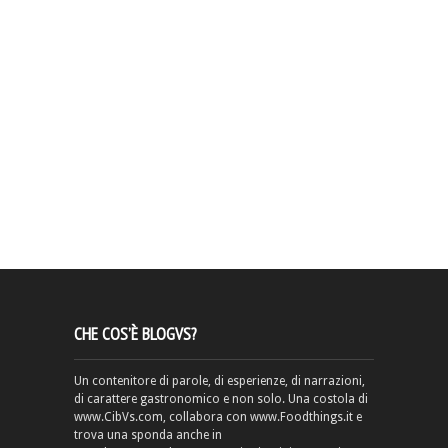
CHE COS’È BLOGVS?
Un contenitore di parole, di esperienze, di narrazioni,
di carattere gastronomico e non solo. Una costola di
www.CibVs.com, collabora con www.Foodthings.it e
trova una sponda anche in