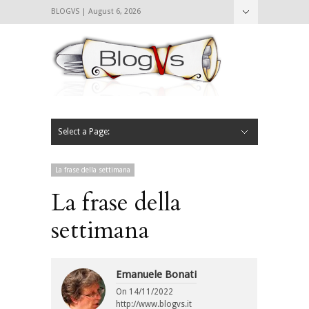
BLOGVS | August 6, 2026
Nascondi
Chi siamo
Contattaci
CIBVS
Blogvs
Foodthings
Foodsletter
Select a Page:
Nascondi
Home
Mangiare e Bere
Bere
Andare
Leggere
L’AntipatiCibVs
Qui Milano
La frase della settimana
La frase della
settimana
Emanuele Bonati
On
14/11/2022
http://www.blogvs.it