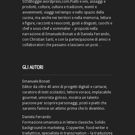
SOSBlogger.wordpress.com.Piatti e vini, assaggi e
prodotti, colture, culture e tradizioni, eventi e
avvenimenti, viaggi nel tempo e nello spazio della
cucina, ma anche nei territori e nella memoria, letture
e figure, racconti e resoconti, gusti e disgusti, cuochi e
chef e sous-chef e sommelier – proposti nella
narrazione di Emanuele Bonati e di Daniela Ferrando,
con Christian Sarti, e con la partecipazione di amici e
collaboratori che passano e lasciano un post…
GLI AUTORI
Emanuele Bonati
Editor da oltre 40 anni di progetti digitali e cartacei,
curatore di testi scolastici, lettore vorace, implacabile
gourmet, umorista goloso, mostra un talento
piacione per scoprire personaggi, posti e piatti che
saranno famosi un attimo prima che lo diventino.
Daniela Ferrando
Formazione umanistica in lettere classiche. Solido
background in marketing. Copywriter, food-writer e
traduttrice, specialista in transcreation – la traduzione