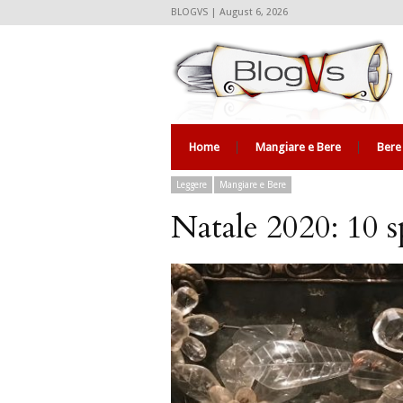
BLOGVS | August 6, 2026
Home
Mangiare e Bere
Bere
Leggere
Mangiare e Bere
Natale 2020: 10 s