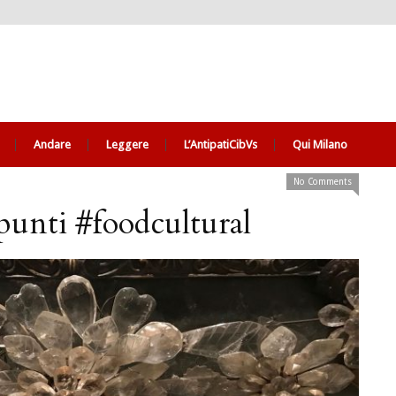
Andare
Leggere
L’AntipatiCibVs
Qui Milano
No Comments
punti #foodcultural