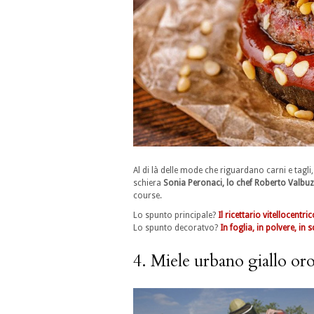
Al di là delle mode che riguardano carni e tagli
schiera
Sonia Peronaci, lo chef Roberto Valbuz
course.
Lo spunto principale?
Il ricettario vitellocentri
Lo spunto decoratvo?
In foglia, in polvere, in
4. Miele urbano giallo or