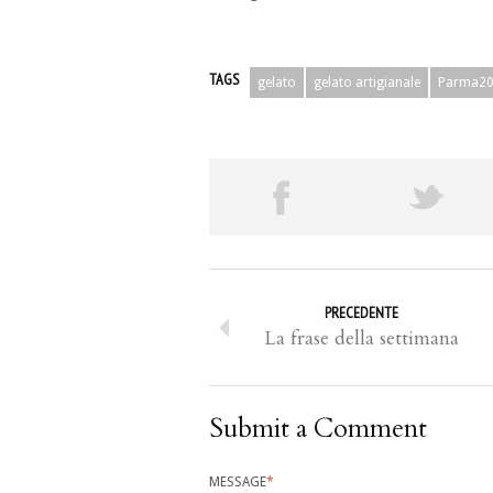
TAGS
gelato
gelato artigianale
Parma2
PRECEDENTE
La frase della settimana
Submit a Comment
MESSAGE
*