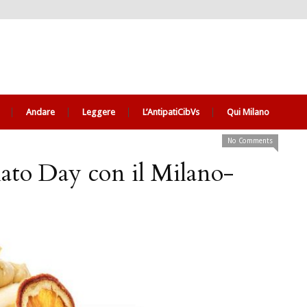
Andare
Leggere
L’AntipatiCibVs
Qui Milano
No Comments
lato Day con il Milano-