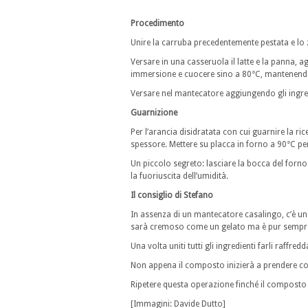
Procedimento
Unire la carruba precedentemente pestata e lo
Versare in una casseruola il latte e la panna, 
immersione e cuocere sino a 80°C, mantenendo
Versare nel mantecatore aggiungendo gli ingred
Guarnizione
Per l’arancia disidratata con cui guarnire la ricet
spessore. Mettere su placca in forno a 90°C pe
Un piccolo segreto: lasciare la bocca del forn
la fuoriuscita dell’umidità.
Il consiglio di Stefano
In assenza di un mantecatore casalingo, c’è u
sarà cremoso come un gelato ma è pur sempre u
Una volta uniti tutti gli ingredienti farli raffre
Non appena il composto inizierà a prendere cons
Ripetere questa operazione finché il composto
[Immagini: Davide Dutto]