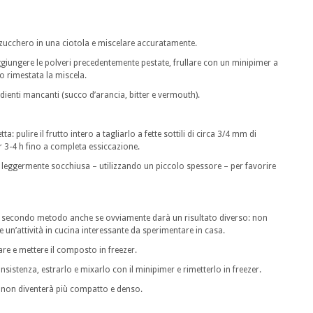
 zucchero in una ciotola e miscelare accuratamente.
aggiungere le polveri precedentemente pestate, frullare con un minipimer a
 rimestata la miscela.
ienti mancanti (succo d’arancia, bitter e vermouth).
ta: pulire il frutto intero a tagliarlo a fette sottili di circa 3/4 mm di
r 3-4 h fino a completa essiccazione.
o leggermente socchiusa – utilizzando un piccolo spessore – per favorire
n secondo metodo anche se ovviamente darà un risultato diverso: non
n’attività in cucina interessante da sperimentare in casa.
ddare e mettere il composto in freezer.
istenza, estrarlo e mixarlo con il minipimer e rimetterlo in freezer.
 non diventerà più compatto e denso.