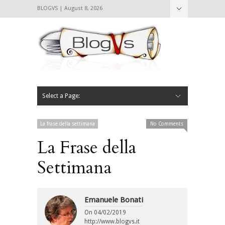
BLOGVS | August 8, 2026
Nascondi
Chi siamo
Contattaci
CIBVS
Blogvs
Foodthings
Foodsletter
Select a Page:
Nascondi
Home
Mangiare e Bere
Bere
Andare
Leggere
L’AntipatiCibVs
Qui Milano
La frase della settimana
No Comments
La Frase della
Settimana
Emanuele Bonati
On
04/02/2019
http://www.blogvs.it