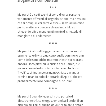
sfogliatura compattata?
* * *
Ma perché a certi eventi ci sono diverse persone
variamente afferenti all’organizzazione, ma nessuna
che si occupi di chi entra o esce – salvo ad un certo
punto mettersi a puntare gli evidenti infiltrati
chiedendo più o meno gentilmente di smetterla di
mangiare e di andarsene?
* * *
Ma perché le foodblogger diciamo con più anni di
esperienza e di vita giudicano quelle con meno anni
come delle simpatiche marmocchie che preparano
ancora i loro piatti sulla cucina della Barbie, e le
garrule fanciulle di contro ipotizzano che le loro
“rivali” cucinino ancora inginocchiate davanti al
camino usando solo il ricettario di Apicio, che era
probabilmente loro compagno di scuola?
* * *
Ma perché quando leggi sul noto portale di
dissacrante critica enogastronomica il titolo di un
articolo sui libri di cucina da
non
regalare a Natale –