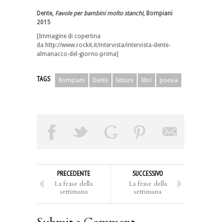
Dente
,
Favole per bambini molto stanchi
, Bompiani
2015
[Immagine di copertina
da http://www.rockit.it/intervista/intervista-dente-
almanacco-del-giorno-prima]
TAGS
Bompiani
Dente
letture
libri
poesia
PRECEDENTE
SUCCESSIVO
La frase della
La frase della
settimana
settimana