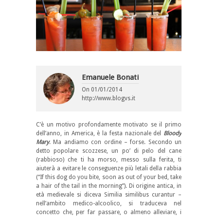
Emanuele Bonati
On
01/01/2014
http://www.blogvs.it
C’è un motivo profondamente motivato se il primo
dell’anno, in America, è la festa nazionale del
Bloody
Mary
. Ma andiamo con ordine – forse. Secondo un
detto popolare scozzese, un po’ di pelo del cane
(rabbioso) che ti ha morso, messo sulla ferita, ti
aiuterà a evitare le conseguenze più letali della rabbia
(“If this dog do you bite, soon as out of your bed, take
a hair of the tail in the morning”). Di origine antica, in
età medievale si diceva
Similia
similibus
curantur
–
nell’ambito medico-alcoolico, si traduceva nel
concetto che, per far passare, o almeno alleviare, i