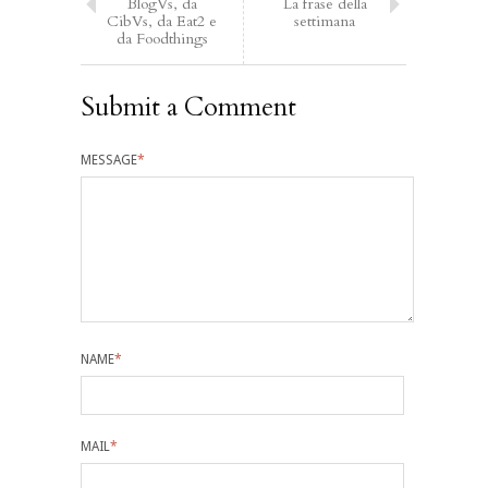
BlogVs, da
La frase della
CibVs, da Eat2 e
settimana
da Foodthings
Submit a Comment
MESSAGE
*
NAME
*
MAIL
*