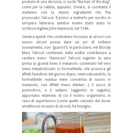
postumi di una sbronza, ci vuole “the hair of the dog”,
come per la rabbia, appunto. Ovvero, si combatte il
malanno con lo stesso ingrediente che l’ha
provocato: l’alcool. Il primo a metterlo per iscritto in
un’opera letteraria sembra essere stato stato lo
scrittore inglese John Heywood, nel 1546.
Sembra quindi che combattere l’eccesso di alcool con
nuovo alcool possa dare un po’ di sollievo
(ovviamente, non “guarire”): in particolare, nel Bloody
Mary l’alcool contenuto nella vodka contribuisce a
rendere meno “dannoso” l’alcool ingerito la sera
prima (a grandi linee: il metanolo contenuto nel vino
viene metabolizzato in formaldeide, che provoca gli
effetti fastidiosi del giorno dopo; reintroducendolo, la
formaldeide residua viene convertita di nuovo in
metanolo, con effetti meno deleteri…); il succo di
pomodoro, e il sedano (aggiunto in seguito),
apportano vitamine, di cui il nostro organismo, in
caso di superlavoro (come quello causato dal dover
smaltire un eccesso di alcool), ha bisogno.