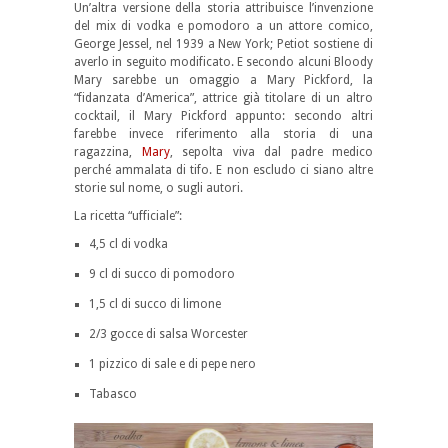
Un’altra versione della storia attribuisce l’invenzione
del mix di vodka e pomodoro a un attore comico,
George Jessel, nel 1939 a New York; Petiot sostiene di
averlo in seguito modificato. E secondo alcuni Bloody
Mary sarebbe un omaggio a Mary Pickford, la
“fidanzata d’America”, attrice già titolare di un altro
cocktail, il Mary Pickford appunto: secondo altri
farebbe invece riferimento alla storia di una
ragazzina,
Mary
, sepolta viva dal padre medico
perché ammalata di tifo. E non escludo ci siano altre
storie sul nome, o sugli autori.
La ricetta “ufficiale”:
4,5 cl di vodka
9 cl di succo di pomodoro
1,5 cl di succo di limone
2/3 gocce di salsa Worcester
1 pizzico di sale e di pepe nero
Tabasco