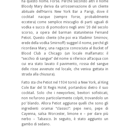
ha questo nome. Forse. Perché secondo altri il nome
Bloody Mary deriva da un’osservazione di un cliente
abituale dell’Harris New York Bar a Parigi, dove il
cocktail nacque (sempre forse, probabilmente
eccetera) come semplice miscuglio di parti uguali di
vodka e succo di pomodoro negli anni ’20 del secolo
scorso, a opera del barman statunitense Fernand
Petiot. Questo cliente (che poi era Vladimir Smirnov,
erede della vodka Smirnoff) suggerì il nome, perché gli
ricordava Mary, una ragazza conosciuta al Bucket of
Blood Club a Chicago (un locale malfamato: il
“secchio di sangue” del nome si riferisce all’acqua con
cui era stato lavato il pavimento, rossa del sangue
delle risse avvenute nel locale, che veniva gettata in
strada alla chiusura).
Fatto sta che Petiot nel 1934 tornò a New York, al King
Cole Bar del St Regis Hotel, portandosi dietro il suo
cocktail. Solo che i newyorkesi, bevitori sofisticati,
non ne furono particolarmente colpiti, trovandolo un
po’ blando. Allora Petiot aggiunse quelli che sono gli
ingredienti oramai “classici”: pepe nero, pepe di
Cayenna, salsa Worcester, limone e – per dare più
nerbo – Tabasco. In seguito, è stato aggiunto un
gambo di sedano.