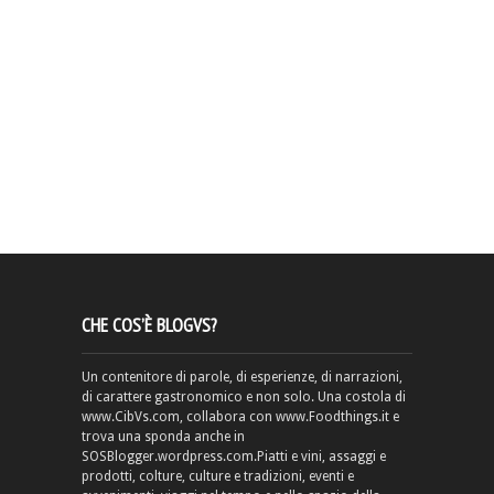
CHE COS’È BLOGVS?
Un contenitore di parole, di esperienze, di narrazioni,
di carattere gastronomico e non solo. Una costola di
www.CibVs.com, collabora con www.Foodthings.it e
trova una sponda anche in
SOSBlogger.wordpress.com.Piatti e vini, assaggi e
prodotti, colture, culture e tradizioni, eventi e