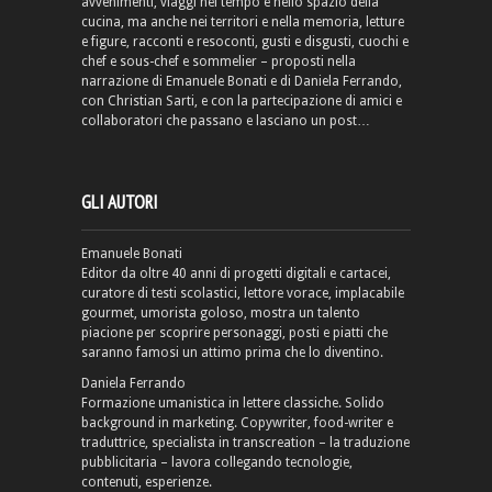
avvenimenti, viaggi nel tempo e nello spazio della
cucina, ma anche nei territori e nella memoria, letture
e figure, racconti e resoconti, gusti e disgusti, cuochi e
chef e sous-chef e sommelier – proposti nella
narrazione di Emanuele Bonati e di Daniela Ferrando,
con Christian Sarti, e con la partecipazione di amici e
collaboratori che passano e lasciano un post…
GLI AUTORI
Emanuele Bonati
Editor da oltre 40 anni di progetti digitali e cartacei,
curatore di testi scolastici, lettore vorace, implacabile
gourmet, umorista goloso, mostra un talento
piacione per scoprire personaggi, posti e piatti che
saranno famosi un attimo prima che lo diventino.
Daniela Ferrando
Formazione umanistica in lettere classiche. Solido
background in marketing. Copywriter, food-writer e
traduttrice, specialista in transcreation – la traduzione
pubblicitaria – lavora collegando tecnologie,
contenuti, esperienze.