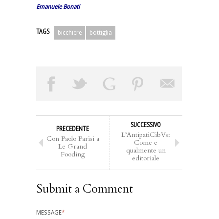
Emanuele Bonati
TAGS
bicchiere
bottiglia
SUCCESSIVO
PRECEDENTE
L’AntipatiCibVs:
Con Paolo Parisi a
Come e
Le Grand
qualmente un
Fooding
editoriale
Submit a Comment
MESSAGE
*