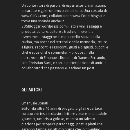
Un contenitore di parole, di esperienze, di narrazioni,
di carattere gastronomico e non solo. Una costola di
www.CibVs.com, collabora con www.Foodthings.it e
trova una sponda anche in
SOSBlogger.wordpress.com.Piatti e vini, assaggi e
prodotti, colture, culture e tradizioni, eventi e
avvenimenti, viaggi nel tempo e nello spazio della
cucina, ma anche nei territori e nella memoria, letture
e figure, racconti e resoconti, gusti e disgusti, cuochi e
chef e sous-chef e sommelier – proposti nella
narrazione di Emanuele Bonati e di Daniela Ferrando,
con Christian Sarti, e con la partecipazione di amici e
collaboratori che passano e lasciano un post…
GLI AUTORI
Emanuele Bonati
Editor da oltre 40 anni di progetti digitali e cartacei,
curatore di testi scolastici, lettore vorace, implacabile
gourmet, umorista goloso, mostra un talento
piacione per scoprire personaggi, posti e piatti che
saranno famosi un attimo prima che lo diventino.