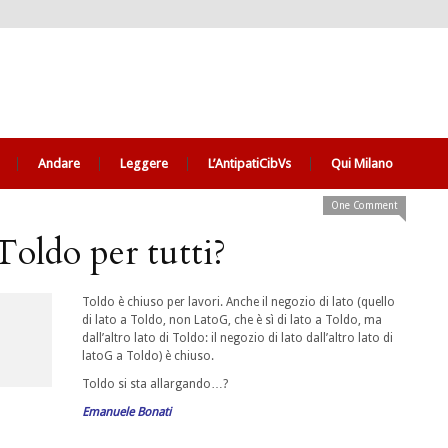
Andare
Leggere
L’AntipatiCibVs
Qui Milano
One Comment
oldo per tutti?
Toldo è chiuso per lavori. Anche il negozio di lato (quello
di lato a Toldo, non LatoG, che è sì di lato a Toldo, ma
dall’altro lato di Toldo: il negozio di lato dall’altro lato di
latoG a Toldo) è chiuso.
Toldo si sta allargando…?
Emanuele Bonati