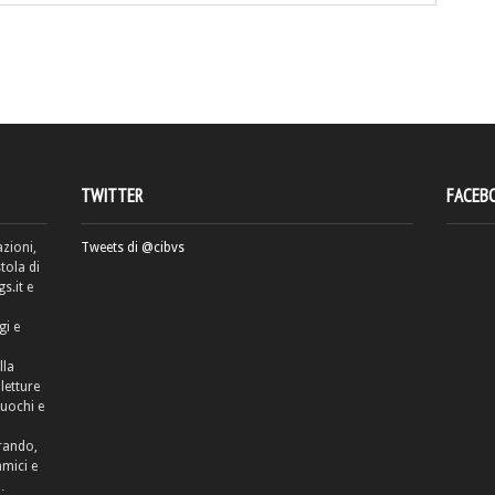
TWITTER
FACEB
azioni,
Tweets di @cibvs
tola di
.it e
gi e
lla
letture
cuochi e
rrando,
amici e
…