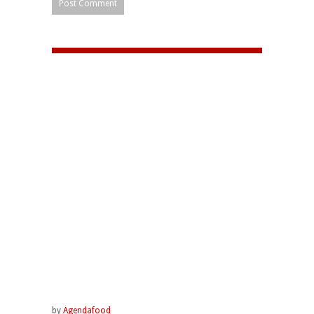
by
Agendafood