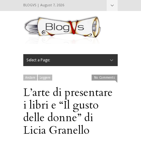
BLOGVS | August 7, 2026
Nascondi
Chi siamo
Contattaci
CIBVS
Blogvs
Foodthings
Foodsletter
Select a Page:
Nascondi
Home
Mangiare e Bere
Bere
Andare
Leggere
L’AntipatiCibVs
Qui Milano
Andare
Leggere
No Comments
L’arte di presentare
i libri e “Il gusto
delle donne” di
Licia Granello