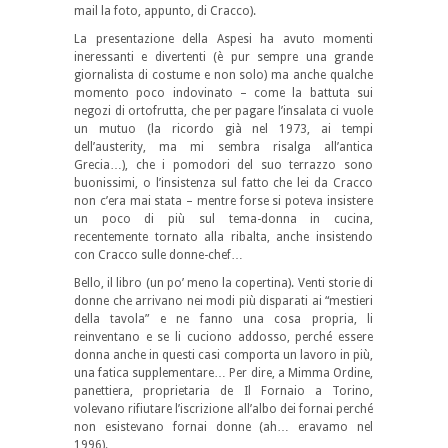
mail la foto, appunto, di Cracco).
La presentazione della Aspesi ha avuto momenti
ineressanti e divertenti (è pur sempre una grande
giornalista di costume e non solo) ma anche qualche
momento poco indovinato – come la battuta sui
negozi di ortofrutta, che per pagare l’insalata ci vuole
un mutuo (la ricordo già nel 1973, ai tempi
dell’austerity, ma mi sembra risalga all’antica
Grecia…), che i pomodori del suo terrazzo sono
buonissimi, o l’insistenza sul fatto che lei da Cracco
non c’era mai stata – mentre forse si poteva insistere
un poco di più sul tema-donna in cucina,
recentemente tornato alla ribalta, anche insistendo
con Cracco sulle donne-chef…
Bello, il libro (un po’ meno la copertina). Venti storie di
donne che arrivano nei modi più disparati ai “mestieri
della tavola” e ne fanno una cosa propria, li
reinventano e se li cuciono addosso, perché essere
donna anche in questi casi comporta un lavoro in più,
una fatica supplementare… Per dire, a Mimma Ordine,
panettiera, proprietaria de Il Fornaio a Torino,
volevano rifiutare l’iscrizione all’albo dei fornai perché
non esistevano fornai donne (ah… eravamo nel
1996).