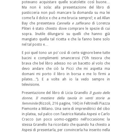
potevano acquistare quelle scatolette così buone…
Ma non è sola: alla presentazione del libro di
pasticceria non può mancare la domanda su ma lei
come fa il dolce x che a me brucia sempre?, e ad Allan
Bay che presentava
Cannella e zafferano
di Lorenza
Pliteri è stato chiesto dove comprare le spezie di cui
sopra. Inutile dilungarsi su quelli che hanno già
mangiato quella tal ricetta e che la fanno bene solo
nel tal posto e…
E poi quel tono un po’ così di certe signore bene tutte
bacini e complimenti smancerosi (“Oh tesora che
brava che bel libro adesso no un bacetto al volo che
devo andare che ciò la Picci che mi aspetta ma
domani mi porto il libro in borsa e me lo firmi a
pilates…”). E a volte ah io la vedo sempre in
televisione.
Presentazione del libro di Licia Granello
Il gusto delle
donne. Il mestiere della tavola in venti storie al
femminile
(Rizzoli, 216 pagine, 16€) in Feltrinelli Piazza
Piemonte a Milano. Una serie di imprenditrici del cibo
in platea, sul palco con l’autrice Natalia Aspesi e Carlo
Cracco (un poco uomo-oggetto nell’occasione: la
stessa Granello ha ricordato che quando ha chiesto a
Aspesi di presentarla, per convincerla ha inserito nella