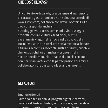
CHE COS’È BLOGVS?
Un contenitore di parole, di esperienze, di narrazioni,
di carattere gastronomico e non solo. Una costola di
www.CibVs.com, collabora con www.Foodthings.it e
trova una sponda anche in
SOSBlogger.wordpress.com.Piatti e vini, assaggi e
prodotti, colture, culture e tradizioni, eventi e
avvenimenti, viaggi nel tempo e nello spazio della
cucina, ma anche nei territori e nella memoria, letture
e figure, racconti e resoconti, gusti e disgusti, cuochi e
chef e sous-chef e sommelier – proposti nella
narrazione di Emanuele Bonati e di Daniela Ferrando,
con Christian Sarti, e con la partecipazione di amici e
collaboratori che passano e lasciano un post…
GLI AUTORI
Emanuele Bonati
Editor da oltre 40 anni di progetti digitali e cartacei,
curatore di testi scolastici, lettore vorace, implacabile
gourmet, umorista goloso, mostra un talento