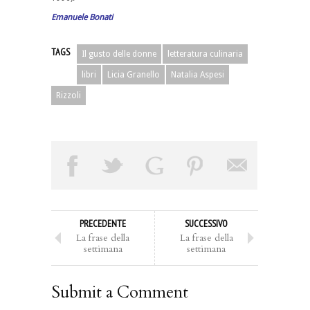
Emanuele Bonati
TAGS
Il gusto delle donne
letteratura culinaria
libri
Licia Granello
Natalia Aspesi
Rizzoli
PRECEDENTE
SUCCESSIVO
La frase della
La frase della
settimana
settimana
Submit a Comment