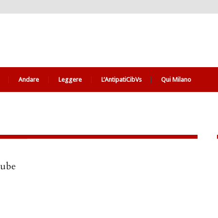
Andare
Leggere
L’AntipatiCibVs
Qui Milano
Cube