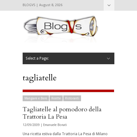
BLOGVS | August 8, 2026
Nascondi
Chi siamo
Contattaci
CIBVS
Blogvs
Foodthings
Foodsletter
Select a Page:
Nascondi
Home
Mangiare e Bere
Bere
Andare
Leggere
L’AntipatiCibVs
Qui Milano
tagliatelle
Mangiare e Bere
Ricette
Ristoranti
Tagliatelle al pomodoro della
Trattoria La Pesa
12/09/2009 |
Emanuele Bonati
Una ricetta estiva dalla Trattoria La Pesa di Milano