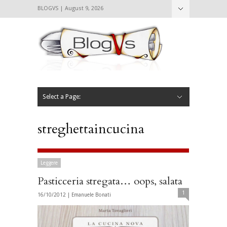
BLOGVS | August 9, 2026
Nascondi
Chi siamo
Contattaci
CIBVS
Blogvs
Foodthings
Foodsletter
Select a Page:
Nascondi
Home
Mangiare e Bere
Bere
Andare
Leggere
L’AntipatiCibVs
Qui Milano
streghettaincucina
Leggere
Pasticceria stregata… oops, salata
1
16/10/2012 |
Emanuele Bonati