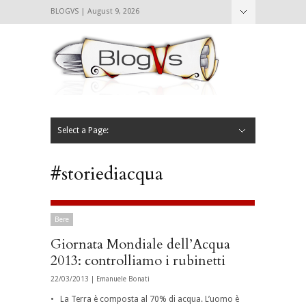
BLOGVS | August 9, 2026
Nascondi
Chi siamo
Contattaci
CIBVS
Blogvs
Foodthings
Foodsletter
Select a Page:
Nascondi
Home
Mangiare e Bere
Bere
Andare
Leggere
L’AntipatiCibVs
Qui Milano
#storiediacqua
Bere
Giornata Mondiale dell’Acqua
2013: controlliamo i rubinetti
22/03/2013 |
Emanuele Bonati
• La Terra è composta al 70% di acqua. L’uomo è