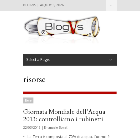
BLOGVS | August 6, 2026
Nascondi
Chi siamo
Contattaci
CIBVS
Blogvs
Foodthings
Foodsletter
Select a Page:
Nascondi
Home
Mangiare e Bere
Bere
Andare
Leggere
L’AntipatiCibVs
Qui Milano
risorse
Bere
Giornata Mondiale dell’Acqua
2013: controlliamo i rubinetti
22/03/2013 |
Emanuele Bonati
• La Terra è composta al 70% di acqua. L’uomo è