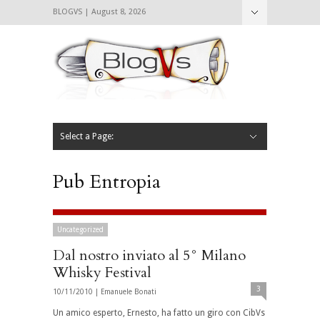
BLOGVS | August 8, 2026
Nascondi
Chi siamo
Contattaci
CIBVS
Blogvs
Foodthings
Foodsletter
Select a Page:
Nascondi
Home
Mangiare e Bere
Bere
Andare
Leggere
L’AntipatiCibVs
Qui Milano
Pub Entropia
Uncategorized
Dal nostro inviato al 5° Milano
Whisky Festival
3
10/11/2010 |
Emanuele Bonati
Un amico esperto, Ernesto, ha fatto un giro con CibVs