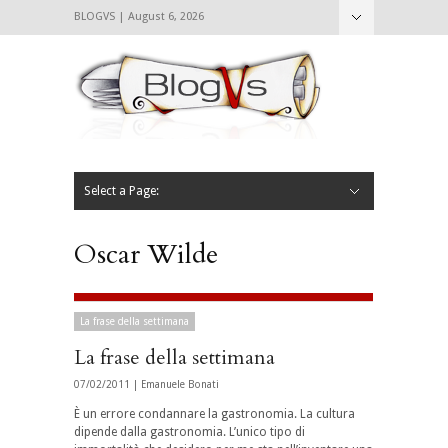
BLOGVS | August 6, 2026
Nascondi
Chi siamo
Contattaci
CIBVS
Blogvs
Foodthings
Foodsletter
Select a Page:
Nascondi
Home
Mangiare e Bere
Bere
Andare
Leggere
L’AntipatiCibVs
Qui Milano
Oscar Wilde
La frase della settimana
La frase della settimana
07/02/2011 |
Emanuele Bonati
È un errore condannare la gastronomia. La cultura
dipende dalla gastronomia. L’unico tipo di