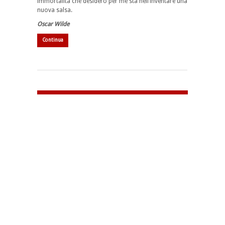
immortalità che desidero per me sta nell’inventare una
nuova salsa.
Oscar Wilde
Continua