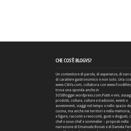
CHE COS’È BLOGVS?
Un contenitore di parole, di esperienze, di narr
di carattere gastronomico e non solo. Una cos
www.CibVs.com, collabora con www.Foodthings
trova una sponda anche in
SOSBlogger.wordpress.com.Piatti e vini, assag
prodotti, colture, culture e tradizioni, eventi e
avvenimenti, viaggi nel tempo e nello spazio de
cucina, ma anche nei territori e nella memoria, 
e figure, racconti e resoconti, gusti e disgusti, 
chef e sous-chef e sommelier – proposti nella
narrazione di Emanuele Bonati e di Daniela Fe