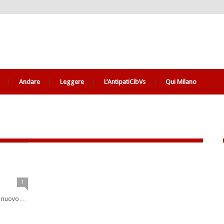
Andare
Leggere
L’AntipatiCibVs
Qui Milano
1
lo nuovo…