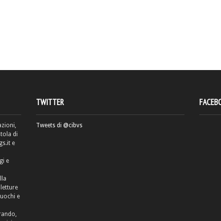
TWITTER
FACEB
azioni,
Tweets di @cibvs
tola di
.it e
gi e
lla
letture
cuochi e
rrando,