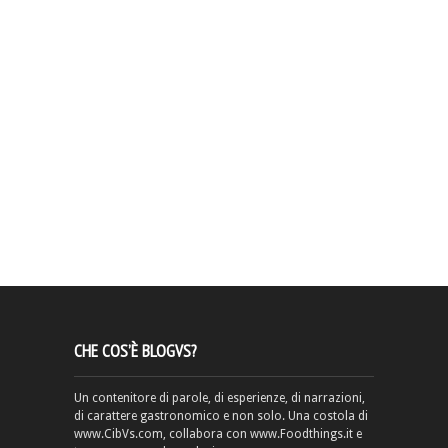
CHE COS’È BLOGVS?
Un contenitore di parole, di esperienze, di narrazioni,
di carattere gastronomico e non solo. Una costola di
www.CibVs.com, collabora con www.Foodthings.it e