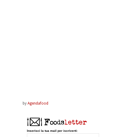
by
Agendafood
Inserisci la tua mail per iscriverti: