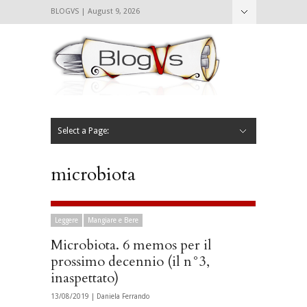
BLOGVS | August 9, 2026
Nascondi
Chi siamo
Contattaci
CIBVS
Blogvs
Foodthings
Foodsletter
Select a Page:
Nascondi
Home
Mangiare e Bere
Bere
Andare
Leggere
L’AntipatiCibVs
Qui Milano
microbiota
Leggere
Mangiare e Bere
Microbiota. 6 memos per il
prossimo decennio (il n°3,
inaspettato)
13/08/2019 |
Daniela Ferrando