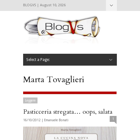
BLOGVS | August 10, 2026
Nascondi
Chi siamo
Contattaci
CIBVS
Blogvs
Foodthings
Foodsletter
Select a Page:
Nascondi
Home
Mangiare e Bere
Bere
Andare
Leggere
L’AntipatiCibVs
Qui Milano
Marta Tovaglieri
Leggere
Pasticceria stregata… oops, salata
1
16/10/2012 |
Emanuele Bonati