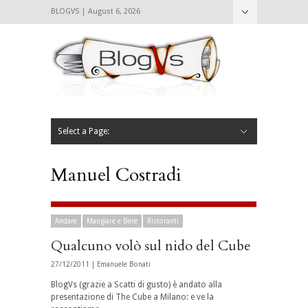
BLOGVS | August 6, 2026
Nascondi
Chi siamo
Contattaci
CIBVS
Blogvs
Foodthings
Foodsletter
Select a Page:
Nascondi
Home
Mangiare e Bere
Bere
Andare
Leggere
L’AntipatiCibVs
Qui Milano
Manuel Costradi
Andare
Mangiare e Bere
Ristoranti
Qualcuno volò sul nido del Cube
27/12/2011 |
Emanuele Bonati
BlogVs (grazie a Scatti di gusto) è andato alla
presentazione di The Cube a Milano: e ve la