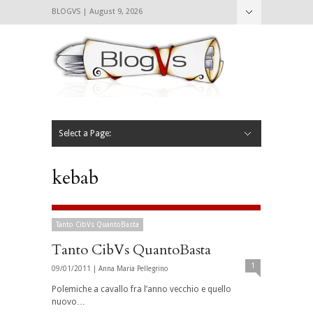
BLOGVS | August 9, 2026
Nascondi
Chi siamo
Contattaci
CIBVS
Blogvs
Foodthings
Foodsletter
Select a Page:
Nascondi
Home
Mangiare e Bere
Bere
Andare
Leggere
L’AntipatiCibVs
Qui Milano
kebab
Tanto CibVs QuantoBasta
Tanto CibVs QuantoBasta
1
09/01/2011 |
Anna Maria Pellegrino
Polemiche a cavallo fra l’anno vecchio e quello
nuovo…