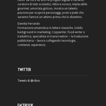
Editor da oltre 40 anni di progetti digitali e cartacei,
curatore di testi scolastici, lettore vorace, implacabile
gourmet, umorista goloso, mostra un talento
piacione per scoprire personaggi, posti e piatti che
saranno famosi un attimo prima che lo diventino.
Daniela Ferrando
Formazione umanistica in lettere classiche. Solido
background in marketing. Copywriter, food-writer e
traduttrice, specialista in transcreation – la traduzione
pubblicitaria – lavora collegando tecnologie,
contenuti, esperienze.
TWITTER
Tweets di @cibvs
FACEBOOK