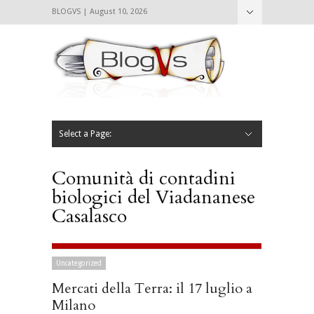
BLOGVS | August 10, 2026
Nascondi
Chi siamo
Contattaci
CIBVS
Blogvs
Foodthings
Foodsletter
Select a Page:
Nascondi
Home
Mangiare e Bere
Bere
Andare
Leggere
L’AntipatiCibVs
Qui Milano
Comunità di contadini
biologici del Viadananese
Casalasco
Uncategorized
Mercati della Terra: il 17 luglio a
Milano