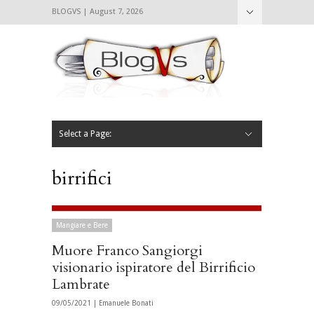
BLOGVS | August 7, 2026
Nascondi
Chi siamo
Contattaci
CIBVS
Blogvs
Foodthings
Foodsletter
Select a Page:
Nascondi
Home
Mangiare e Bere
Bere
Andare
Leggere
L’AntipatiCibVs
Qui Milano
birrifici
Mangiare e Bere
Muore Franco Sangiorgi
visionario ispiratore del Birrificio
Lambrate
09/05/2021 |
Emanuele Bonati