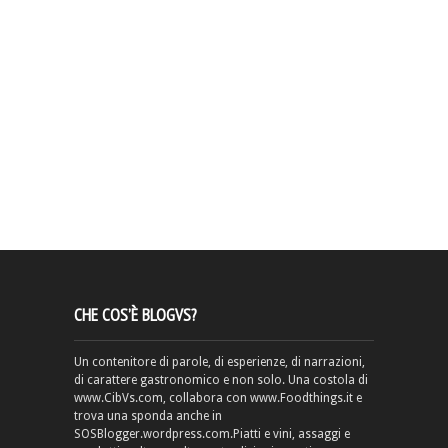
CHE COS’È BLOGVS?
Un contenitore di parole, di esperienze, di narrazioni,
di carattere gastronomico e non solo. Una costola di
www.CibVs.com, collabora con www.Foodthings.it e
trova una sponda anche in
SOSBlogger.wordpress.com.Piatti e vini, assaggi e