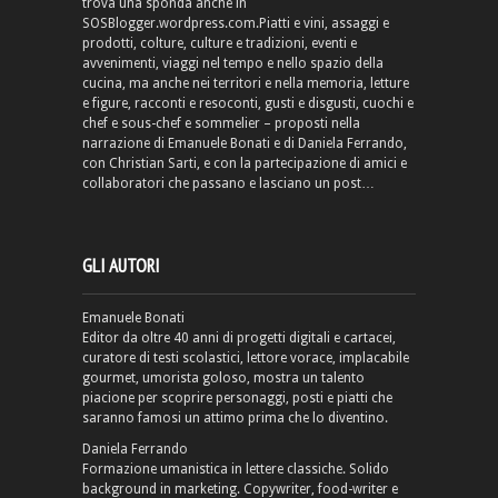
trova una sponda anche in
SOSBlogger.wordpress.com.Piatti e vini, assaggi e
prodotti, colture, culture e tradizioni, eventi e
avvenimenti, viaggi nel tempo e nello spazio della
cucina, ma anche nei territori e nella memoria, letture
e figure, racconti e resoconti, gusti e disgusti, cuochi e
chef e sous-chef e sommelier – proposti nella
narrazione di Emanuele Bonati e di Daniela Ferrando,
con Christian Sarti, e con la partecipazione di amici e
collaboratori che passano e lasciano un post…
GLI AUTORI
Emanuele Bonati
Editor da oltre 40 anni di progetti digitali e cartacei,
curatore di testi scolastici, lettore vorace, implacabile
gourmet, umorista goloso, mostra un talento
piacione per scoprire personaggi, posti e piatti che
saranno famosi un attimo prima che lo diventino.
Daniela Ferrando
Formazione umanistica in lettere classiche. Solido
background in marketing. Copywriter, food-writer e