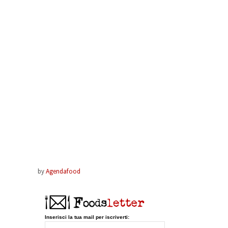
by
Agendafood
Inserisci la tua mail per iscriverti: