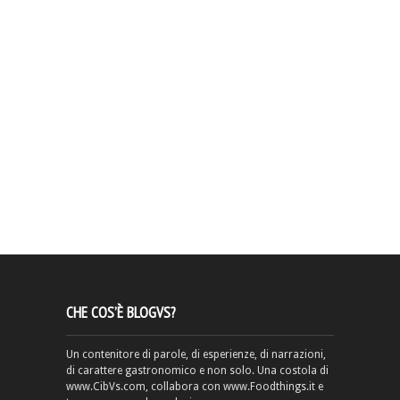
CHE COS’È BLOGVS?
Un contenitore di parole, di esperienze, di narrazioni,
di carattere gastronomico e non solo. Una costola di
www.CibVs.com, collabora con www.Foodthings.it e