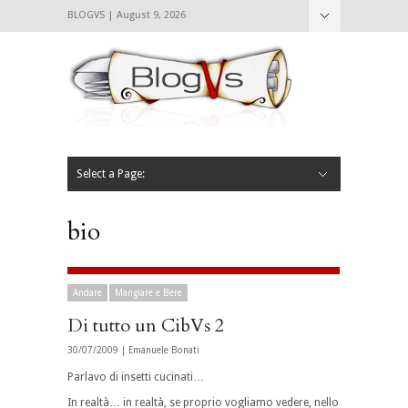
BLOGVS | August 9, 2026
Nascondi
Chi siamo
Contattaci
CIBVS
Blogvs
Foodthings
Foodsletter
Select a Page:
Nascondi
Home
Mangiare e Bere
Bere
Andare
Leggere
L’AntipatiCibVs
Qui Milano
bio
Andare
Mangiare e Bere
Di tutto un CibVs 2
30/07/2009 |
Emanuele Bonati
Parlavo di insetti cucinati…
In realtà… in realtà, se proprio vogliamo vedere, nello