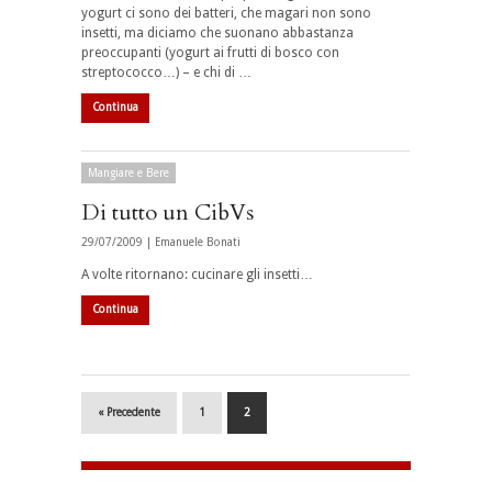
yogurt ci sono dei batteri, che magari non sono
insetti, ma diciamo che suonano abbastanza
preoccupanti (yogurt ai frutti di bosco con
streptococco…) – e chi di …
Continua
Mangiare e Bere
Di tutto un CibVs
29/07/2009 |
Emanuele Bonati
A volte ritornano: cucinare gli insetti…
Continua
« Precedente
1
2