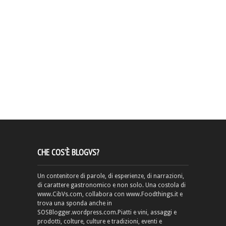
CHE COS’È BLOGVS?
Un contenitore di parole, di esperienze, di narrazioni,
di carattere gastronomico e non solo. Una costola di
www.CibVs.com, collabora con www.Foodthings.it e
trova una sponda anche in
SOSBlogger.wordpress.com.Piatti e vini, assaggi e
prodotti, colture, culture e tradizioni, eventi e