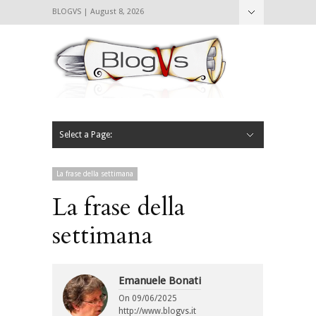
BLOGVS | August 8, 2026
Nascondi
Chi siamo
Contattaci
CIBVS
Blogvs
Foodthings
Foodsletter
Select a Page:
Nascondi
Home
Mangiare e Bere
Bere
Andare
Leggere
L’AntipatiCibVs
Qui Milano
La frase della settimana
La frase della
settimana
Emanuele Bonati
On
09/06/2025
http://www.blogvs.it