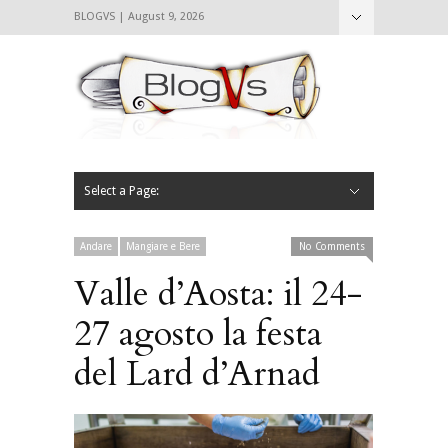
BLOGVS | August 9, 2026
Nascondi
Chi siamo
Contattaci
CIBVS
Blogvs
Foodthings
Foodsletter
Select a Page:
Nascondi
Home
Mangiare e Bere
Bere
Andare
Leggere
L’AntipatiCibVs
Qui Milano
Andare
Mangiare e Bere
No Comments
Valle d’Aosta: il 24-
27 agosto la festa
del Lard d’Arnad