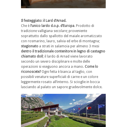
Il festeggiato: il Lard d’Arnad.
Che è
l’unico lardo d.o.p. d’Europa
. Prodotto di
tradizione valligiana secolare; proveniente
soprattutto dallo spallotto del maiale aromatizzato
con rosmarino, lauro, salvia ed erbe di montagna;
stagionato
a strati in salamoia per almeno 3 mesi
dentro il tradizionale contenitore in legno di castagno
chiamato doïl
; il lardo di Arnad viene lavorato
secondo un severo disciplinare e molte delle
operazioni si eseguono ancora a mano.
Come lo
riconoscete?
Ogni fetta è bianca al taglio, con
possibili venature superficiali di carne e un colore
leggermente rosato all’interno. Si scioglie in bocca
lasciando al palato un sapore gradevolmente dolce.