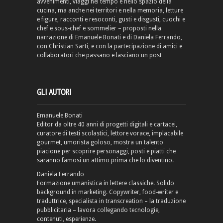
avvenimenti, viaggi nel tempo e nello spazio della
cucina, ma anche nei territori e nella memoria, letture
e figure, racconti e resoconti, gusti e disgusti, cuochi e
chef e sous-chef e sommelier – proposti nella
narrazione di Emanuele Bonati e di Daniela Ferrando,
con Christian Sarti, e con la partecipazione di amici e
collaboratori che passano e lasciano un post…
GLI AUTORI
Emanuele Bonati
Editor da oltre 40 anni di progetti digitali e cartacei,
curatore di testi scolastici, lettore vorace, implacabile
gourmet, umorista goloso, mostra un talento
piacione per scoprire personaggi, posti e piatti che
saranno famosi un attimo prima che lo diventino.
Daniela Ferrando
Formazione umanistica in lettere classiche. Solido
background in marketing. Copywriter, food-writer e
traduttrice, specialista in transcreation – la traduzione
pubblicitaria – lavora collegando tecnologie,
contenuti, esperienze.