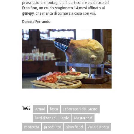
prosciutto di montagna più particolare e più raro è il
Fran Bon, un crudo stagionato 14 mesi affinato al
genepy
, che merita di tornare a casa con voi.
Daniela Ferrando
TAGS
Arnad
festa
Laboratori del Gusto
lard d'Arnad
lardo
Masterchef
motzetta
prosciutto
slow food
Valle d'Aosta