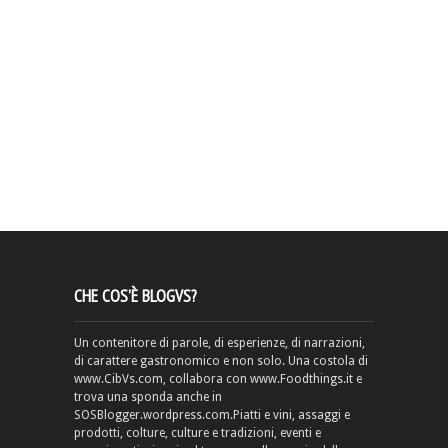
CHE COS’È BLOGVS?
Un contenitore di parole, di esperienze, di narrazioni,
di carattere gastronomico e non solo. Una costola di
www.CibVs.com, collabora con www.Foodthings.it e
trova una sponda anche in
SOSBlogger.wordpress.com.Piatti e vini, assaggi e
prodotti, colture, culture e tradizioni, eventi e