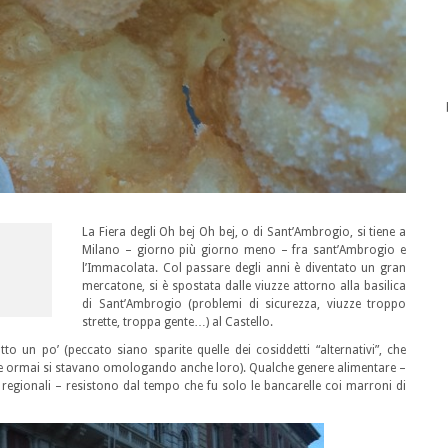
La Fiera degli Oh bej Oh bej, o di Sant’Ambrogio, si tiene a
Milano – giorno più giorno meno – fra sant’Ambrogio e
l’Immacolata. Col passare degli anni è diventato un gran
mercatone, si è spostata dalle viuzze attorno alla basilica
di Sant’Ambrogio (problemi di sicurezza, viuzze troppo
strette, troppa gente…) al Castello.
o un po’ (peccato siano sparite quelle dei cosiddetti “alternativi”, che
se ormai si stavano omologando anche loro). Qualche genere alimentare –
i regionali – resistono dal tempo che fu solo le bancarelle coi marroni di