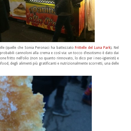
telle (quelle che Sonia Peronaci ha battezzato
Frittelle del Luna Park
). Nel
probabili cannoloni alla crema e così via: un tocco d’esotismo è dato dai
lone fritto nell’olio (non so quanto rinnovato, lo dico per i neo-igienisti) e
food, degli alimenti più gratificanti e nutrizionalmente scorretti, una delle