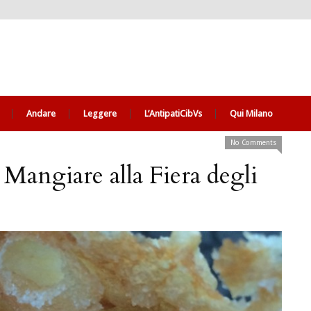
Andare
Leggere
L’AntipatiCibVs
Qui Milano
No Comments
Mangiare alla Fiera degli