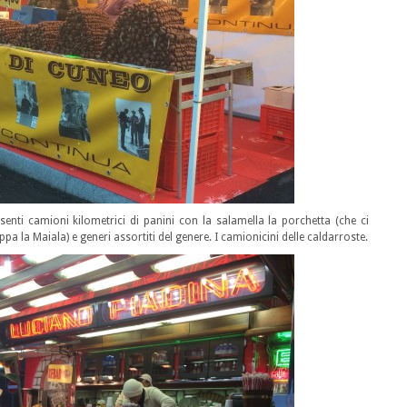
nti camioni kilometrici di panini con la salamella la porchetta (che ci
 la Maiala) e generi assortiti del genere. I camionicini delle caldarroste.