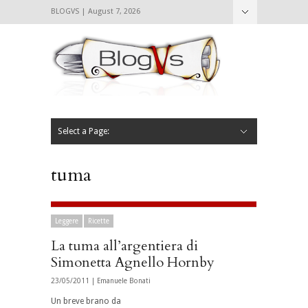
BLOGVS | August 7, 2026
Nascondi
Chi siamo
Contattaci
CIBVS
Blogvs
Foodthings
Foodsletter
Select a Page:
Nascondi
Home
Mangiare e Bere
Bere
Andare
Leggere
L’AntipatiCibVs
Qui Milano
tuma
Leggere
Ricette
La tuma all’argentiera di
Simonetta Agnello Hornby
23/05/2011 |
Emanuele Bonati
Un breve brano da