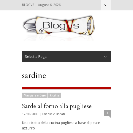
BLOGVS | August 6, 2026
Nascondi
Chi siamo
Contattaci
CIBVS
Blogvs
Foodthings
Foodsletter
Select a Page:
Nascondi
Home
Mangiare e Bere
Bere
Andare
Leggere
L’AntipatiCibVs
Qui Milano
sardine
Mangiare e Bere
Ricette
Sarde al forno alla pugliese
1
12/10/2009 |
Emanuele Bonati
Una ricetta della cucina pugliese a base di pesce
azzurro