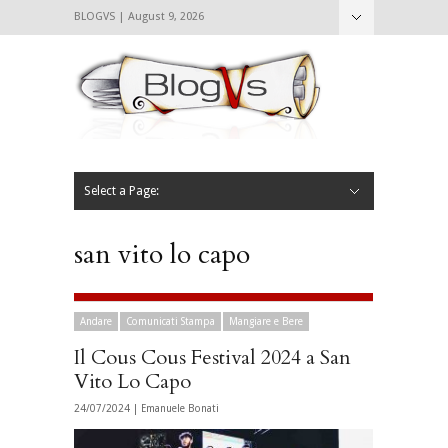
BLOGVS | August 9, 2026
Nascondi
Chi siamo
Contattaci
CIBVS
Blogvs
Foodthings
Foodsletter
Select a Page:
Nascondi
Home
Mangiare e Bere
Bere
Andare
Leggere
L’AntipatiCibVs
Qui Milano
san vito lo capo
Andare
Comunicati Stampa
Mangiare e Bere
Il Cous Cous Festival 2024 a San
Vito Lo Capo
24/07/2024 |
Emanuele Bonati