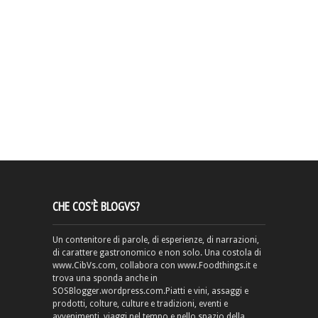
CHE COS’È BLOGVS?
Un contenitore di parole, di esperienze, di narrazioni,
di carattere gastronomico e non solo. Una costola di
www.CibVs.com, collabora con www.Foodthings.it e
trova una sponda anche in
SOSBlogger.wordpress.com.Piatti e vini, assaggi e
prodotti, colture, culture e tradizioni, eventi e
avvenimenti, viaggi nel tempo e nello spazio della