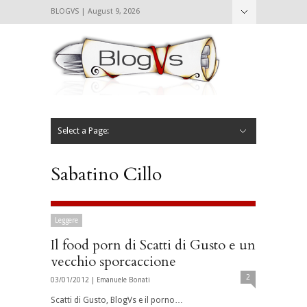
BLOGVS | August 9, 2026
Nascondi
Chi siamo
Contattaci
CIBVS
Blogvs
Foodthings
Foodsletter
Select a Page:
Nascondi
Home
Mangiare e Bere
Bere
Andare
Leggere
L’AntipatiCibVs
Qui Milano
Sabatino Cillo
Leggere
Il food porn di Scatti di Gusto e un
vecchio sporcaccione
2
03/01/2012 |
Emanuele Bonati
Scatti di Gusto, BlogVs e il porno…