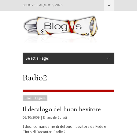
BLOGVS | August 6, 2026
Nascondi
Chi siamo
Contattaci
CIBVS
Blogvs
Foodthings
Foodsletter
Select a Page:
Nascondi
Home
Mangiare e Bere
Bere
Andare
Leggere
L’AntipatiCibVs
Qui Milano
Radio2
Bere
Leggere
Il decalogo del buon bevitore
06/10/2009 |
Emanuele Bonati
I dieci comandamenti del buon bevitore da Fede e
Tinto di Decanter, Radio2