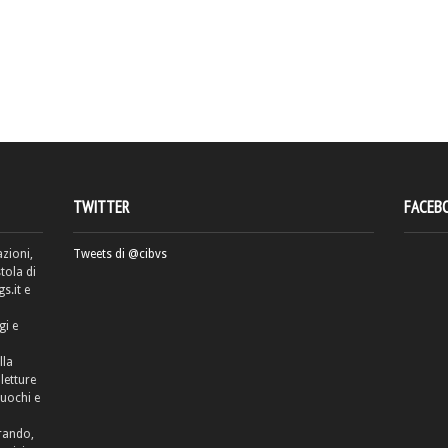
TWITTER
FACEB
azioni,
Tweets di @cibvs
tola di
.it e
gi e
lla
letture
cuochi e
rrando,