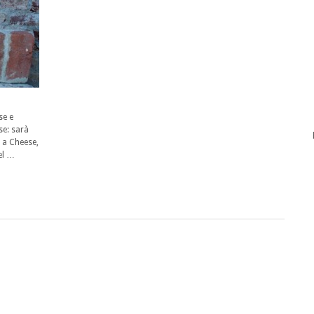
se e
se: sarà
 a Cheese,
el …