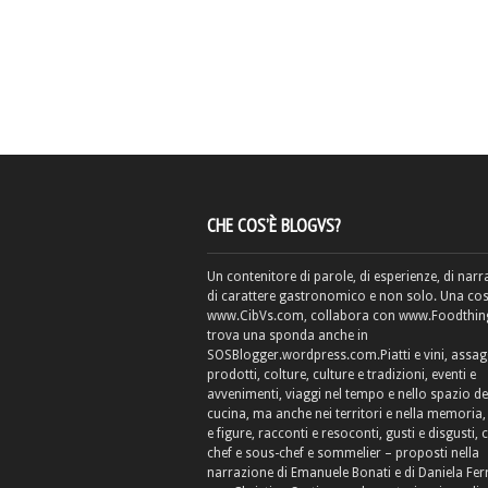
CHE COS’È BLOGVS?
Un contenitore di parole, di esperienze, di narr
di carattere gastronomico e non solo. Una cos
www.CibVs.com, collabora con www.Foodthings
trova una sponda anche in
SOSBlogger.wordpress.com.Piatti e vini, assag
prodotti, colture, culture e tradizioni, eventi e
avvenimenti, viaggi nel tempo e nello spazio de
cucina, ma anche nei territori e nella memoria, 
e figure, racconti e resoconti, gusti e disgusti, 
chef e sous-chef e sommelier – proposti nella
narrazione di Emanuele Bonati e di Daniela Fe