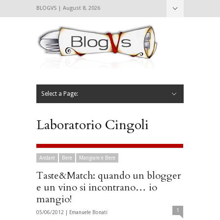
BLOGVS | August 8, 2026
Nascondi
Chi siamo
Contattaci
CIBVS
Blogvs
Foodthings
Foodsletter
Select a Page:
Nascondi
Home
Mangiare e Bere
Bere
Andare
Leggere
L’AntipatiCibVs
Qui Milano
Laboratorio Cingoli
Andare
Bere
Mangiare e Bere
Taste&Match: quando un blogger
e un vino si incontrano… io
mangio!
1
05/06/2012 |
Emanuele Bonati