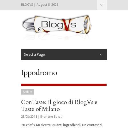
BLOGVS | August 8, 2026
Nascondi
Chi siamo
Contattaci
CIBVS
Blogvs
Foodthings
Foodsletter
Select a Page:
Nascondi
Home
Mangiare e Bere
Bere
Andare
Leggere
L’AntipatiCibVs
Qui Milano
Ippodromo
Andare
ConTaste: il gioco di BlogVs e
Taste of Milano
23/08/2011 |
Emanuele Bonati
20 chef x 60 ricette: quanti ingredienti? Un contest di