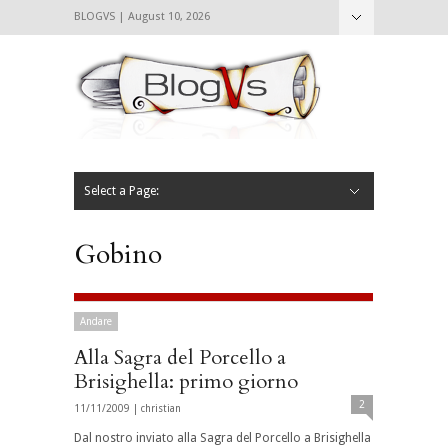
BLOGVS | August 10, 2026
Nascondi
Chi siamo
Contattaci
CIBVS
Blogvs
Foodthings
Foodsletter
Select a Page:
Nascondi
Home
Mangiare e Bere
Bere
Andare
Leggere
L’AntipatiCibVs
Qui Milano
Gobino
Andare
Alla Sagra del Porcello a
Brisighella: primo giorno
2
11/11/2009 |
christian
Dal nostro inviato alla Sagra del Porcello a Brisighella