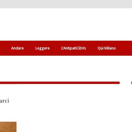
Andare
Leggere
L’AntipatiCibVs
Qui Milano
arci