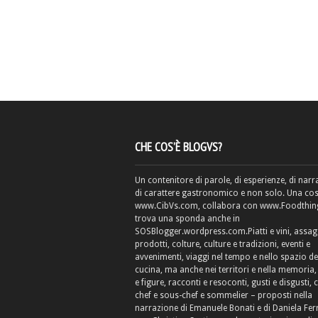
CHE COS’È BLOGVS?
Un contenitore di parole, di esperienze, di narr
di carattere gastronomico e non solo. Una cos
www.CibVs.com, collabora con www.Foodthings
trova una sponda anche in
SOSBlogger.wordpress.com.Piatti e vini, assag
prodotti, colture, culture e tradizioni, eventi e
avvenimenti, viaggi nel tempo e nello spazio de
cucina, ma anche nei territori e nella memoria, 
e figure, racconti e resoconti, gusti e disgusti, 
chef e sous-chef e sommelier – proposti nella
narrazione di Emanuele Bonati e di Daniela Fe