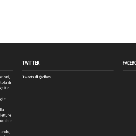
TWITTER
FACEB
azioni,
Tweets di @cibvs
tola di
.it e
gi e
lla
letture
cuochi e
rrando,