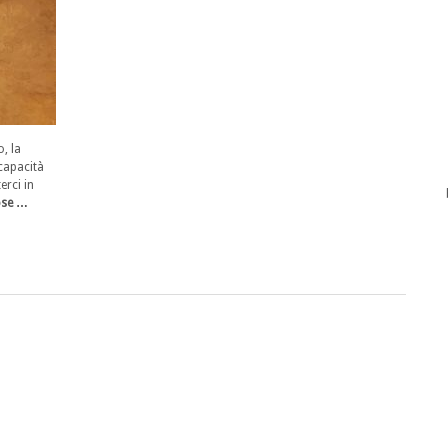
o, la
 capacità
erci in
ose …