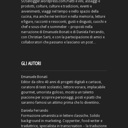
SOSBlogger.wordpress.com.Piatti e vini, assaggi e
prodotti, colture, culture e tradizioni, eventi e
avvenimenti, viaggi nel tempo e nello spazio della
cucina, ma anche nei territori e nella memoria, letture
e figure, racconti e resoconti, gusti e disgusti, cuochi e
chef e sous-chef e sommelier – proposti nella
narrazione di Emanuele Bonati e di Daniela Ferrando,
con Christian Sarti, e con la partecipazione di amici e
collaboratori che passano e lasciano un post…
GLI AUTORI
Emanuele Bonati
Editor da oltre 40 anni di progetti digitali e cartacei,
curatore di testi scolastici, lettore vorace, implacabile
gourmet, umorista goloso, mostra un talento
piacione per scoprire personaggi, posti e piatti che
saranno famosi un attimo prima che lo diventino.
Daniela Ferrando
Formazione umanistica in lettere classiche. Solido
background in marketing. Copywriter, food-writer e
traduttrice, specialista in transcreation – la traduzione