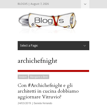
BLOGVS | August 7, 2026
Nascondi
Chi siamo
Contattaci
CIBVS
Blogvs
Foodthings
Foodsletter
Select a Page:
Nascondi
Home
Mangiare e Bere
Bere
Andare
Leggere
L’AntipatiCibVs
Qui Milano
archichefnight
Andare
Mangiare e Bere
Con #Archichefnight e gli
architetti in cucina dobbiamo
aggiornare Vitruvio?
24/03/2019 |
Daniela Ferrando