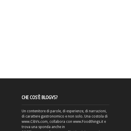
CHE COS’È BLOGVS?
Un contenitore di parole, di esperienze, di narrazioni,
di carattere gastronomico e non solo. Una costola di
www.CibVs.com, collabora con www.Foodthings.it e
trova una sponda anche in