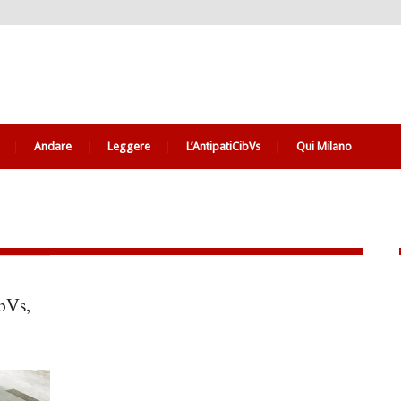
Andare
Leggere
L’AntipatiCibVs
Qui Milano
bVs,