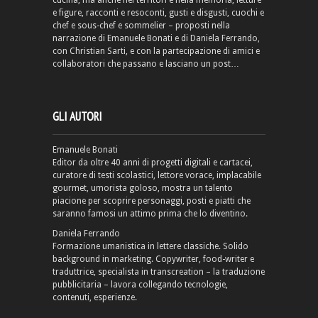
cucina, ma anche nei territori e nella memoria, letture
e figure, racconti e resoconti, gusti e disgusti, cuochi e
chef e sous-chef e sommelier – proposti nella
narrazione di Emanuele Bonati e di Daniela Ferrando,
con Christian Sarti, e con la partecipazione di amici e
collaboratori che passano e lasciano un post…
GLI AUTORI
Emanuele Bonati
Editor da oltre 40 anni di progetti digitali e cartacei,
curatore di testi scolastici, lettore vorace, implacabile
gourmet, umorista goloso, mostra un talento
piacione per scoprire personaggi, posti e piatti che
saranno famosi un attimo prima che lo diventino.
Daniela Ferrando
Formazione umanistica in lettere classiche. Solido
background in marketing. Copywriter, food-writer e
traduttrice, specialista in transcreation – la traduzione
pubblicitaria – lavora collegando tecnologie,
contenuti, esperienze.