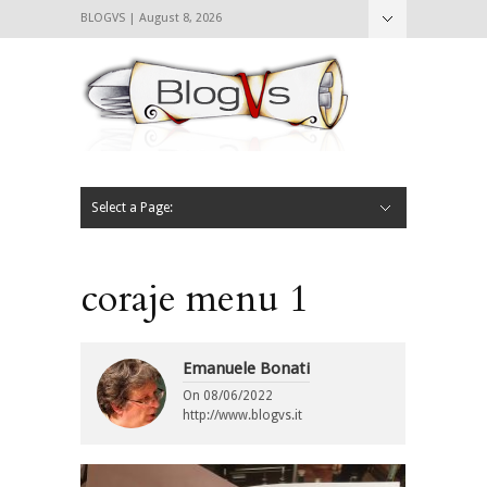
BLOGVS | August 8, 2026
Nascondi
Chi siamo
Contattaci
CIBVS
Blogvs
Foodthings
Foodsletter
Select a Page:
Nascondi
Home
Mangiare e Bere
Bere
Andare
Leggere
L’AntipatiCibVs
Qui Milano
coraje menu 1
Emanuele Bonati
On
08/06/2022
http://www.blogvs.it