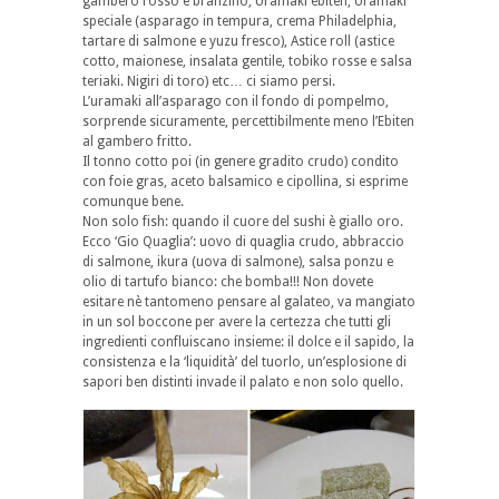
gambero rosso e branzino, Uramaki ebiten, Uramaki
speciale (asparago in tempura, crema Philadelphia,
tartare di salmone e yuzu fresco), Astice roll (astice
cotto, maionese, insalata gentile, tobiko rosse e salsa
teriaki. Nigiri di toro) etc… ci siamo persi.
L’uramaki all’asparago con il fondo di pompelmo,
sorprende sicuramente, percettibilmente meno l’Ebiten
al gambero fritto.
Il tonno cotto poi (in genere gradito crudo) condito
con foie gras, aceto balsamico e cipollina, si esprime
comunque bene.
Non solo fish: quando il cuore del sushi è giallo oro.
Ecco ‘Gio Quaglia’: uovo di quaglia crudo, abbraccio
di salmone, ikura (uova di salmone), salsa ponzu e
olio di tartufo bianco: che bomba!!! Non dovete
esitare nè tantomeno pensare al galateo, va mangiato
in un sol boccone per avere la certezza che tutti gli
ingredienti confluiscano insieme: il dolce e il sapido, la
consistenza e la ‘liquidità’ del tuorlo, un’esplosione di
sapori ben distinti invade il palato e non solo quello.