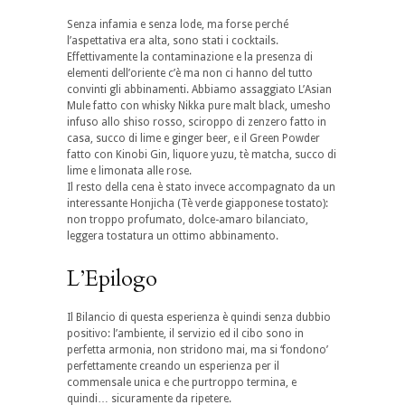
Senza infamia e senza lode, ma forse perché
l’aspettativa era alta, sono stati i cocktails.
Effettivamente la contaminazione e la presenza di
elementi dell’oriente c’è ma non ci hanno del tutto
convinti gli abbinamenti. Abbiamo assaggiato L’Asian
Mule fatto con whisky Nikka pure malt black, umesho
infuso allo shiso rosso, sciroppo di zenzero fatto in
casa, succo di lime e ginger beer, e il Green Powder
fatto con Kinobi Gin, liquore yuzu, tè matcha, succo di
lime e limonata alle rose.
Il resto della cena è stato invece accompagnato da un
interessante Honjicha (Tè verde giapponese tostato):
non troppo profumato, dolce-amaro bilanciato,
leggera tostatura un ottimo abbinamento.
L’Epilogo
Il Bilancio di questa esperienza è quindi senza dubbio
positivo: l’ambiente, il servizio ed il cibo sono in
perfetta armonia, non stridono mai, ma si ‘fondono’
perfettamente creando un esperienza per il
commensale unica e che purtroppo termina, e
quindi… sicuramente da ripetere.