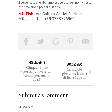
E se pensate che abbiamo esagerato beh non vi resta
che provarlo e poi farci sapere.
MU Fish
. Via Galileo Galilei 5 . Nova
Milanese. Tel. +39 3333776966
PRECEDENTE
SUCCESSIVO
Cinque regole
La meglio
per la genovese di
gioventù: la festa
tonno perfetta (o
di Italia Squisita
quasi)
Submit a Comment
MESSAGE
*