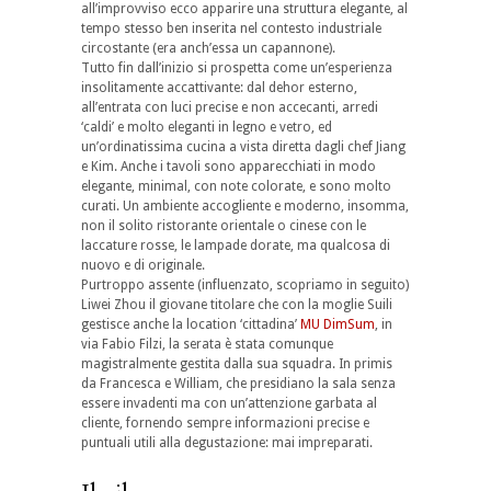
all’improvviso ecco apparire una struttura elegante, al
tempo stesso ben inserita nel contesto industriale
circostante (era anch’essa un capannone).
Tutto fin dall’inizio si prospetta come un’esperienza
insolitamente accattivante: dal dehor esterno,
all’entrata con luci precise e non accecanti, arredi
‘caldi’ e molto eleganti in legno e vetro, ed
un’ordinatissima cucina a vista diretta dagli chef Jiang
e Kim. Anche i tavoli sono apparecchiati in modo
elegante, minimal, con note colorate, e sono molto
curati. Un ambiente accogliente e moderno, insomma,
non il solito ristorante orientale o cinese con le
laccature rosse, le lampade dorate, ma qualcosa di
nuovo e di originale.
Purtroppo assente (influenzato, scopriamo in seguito)
Liwei Zhou il giovane titolare che con la moglie Suili
gestisce anche la location ‘cittadina’
MU DimSum
, in
via Fabio Filzi, la serata è stata comunque
magistralmente gestita dalla sua squadra. In primis
da Francesca e William, che presidiano la sala senza
essere invadenti ma con un’attenzione garbata al
cliente, fornendo sempre informazioni precise e
puntuali utili alla degustazione: mai impreparati.