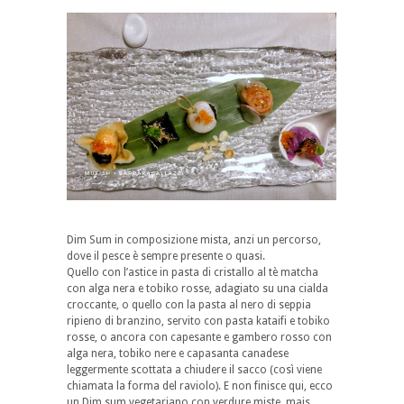
Dim Sum in composizione mista, anzi un percorso,
dove il pesce è sempre presente o quasi.
Quello con l’astice in pasta di cristallo al tè matcha
con alga nera e tobiko rosse, adagiato su una cialda
croccante, o quello con la pasta al nero di seppia
ripieno di branzino, servito con pasta kataifi e tobiko
rosse, o ancora con capesante e gambero rosso con
alga nera, tobiko nere e capasanta canadese
leggermente scottata a chiudere il sacco (così viene
chiamata la forma del raviolo). E non finisce qui, ecco
un Dim sum vegetariano con verdure miste, mais