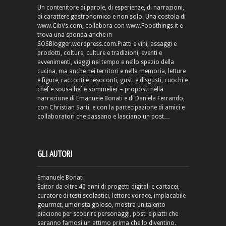
Un contenitore di parole, di esperienze, di narrazioni,
di carattere gastronomico e non solo. Una costola di
www.CibVs.com, collabora con www.Foodthings.it e
trova una sponda anche in
SOSBlogger.wordpress.com.Piatti e vini, assaggi e
prodotti, colture, culture e tradizioni, eventi e
avvenimenti, viaggi nel tempo e nello spazio della
cucina, ma anche nei territori e nella memoria, letture
e figure, racconti e resoconti, gusti e disgusti, cuochi e
chef e sous-chef e sommelier – proposti nella
narrazione di Emanuele Bonati e di Daniela Ferrando,
con Christian Sarti, e con la partecipazione di amici e
collaboratori che passano e lasciano un post…
GLI AUTORI
Emanuele Bonati
Editor da oltre 40 anni di progetti digitali e cartacei,
curatore di testi scolastici, lettore vorace, implacabile
gourmet, umorista goloso, mostra un talento
piacione per scoprire personaggi, posti e piatti che
saranno famosi un attimo prima che lo diventino.